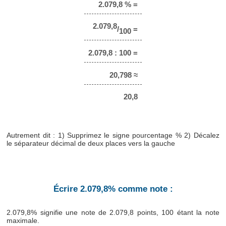
2.079,8 % =
2.079,8
/
=
100
2.079,8 : 100 =
20,798 ≈
20,8
Autrement dit : 1) Supprimez le signe pourcentage % 2) Décalez
le séparateur décimal de deux places vers la gauche
Écrire 2.079,8% comme note :
2.079,8% signifie une note de 2.079,8 points, 100 étant la note
maximale.