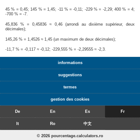
45 % = 0,45; 145 % = 1,45; -11 % = -0,11; -229 % = -2,29; 400 % = 4;
-700 % = -7.
45,836 % = 0,45836 ≈ 0,46 (arrondi au dixième supérieur, deux
décimales);
145,26 % = 1,4526 ≈ 1,45 (un maximum de deux décimales);
-11,7 % = -0,117 ≈ -0,12; -229,555 % = -2,29555 ≈ -2,3.
informations
suggestions
termes
gestion des cookies
De
En
Es
Fr
It
Ro
中文
© 2026 pourcentage.calculators.ro