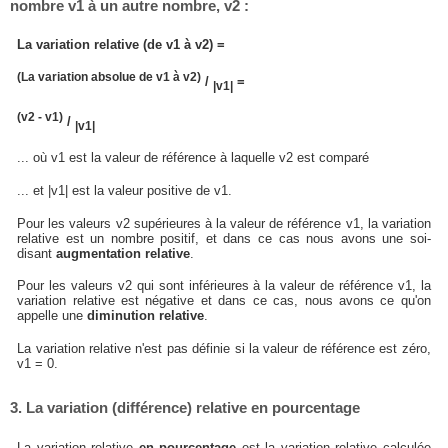
nombre v1 à un autre nombre, v2 :
La variation relative (de v1 à v2) =
(La variation absolue de v1 à v2)
/
=
|v1|
(v2 - v1)
/
|v1|
... où v1 est la valeur de référence à laquelle v2 est comparé
... et |v1| est la valeur positive de v1.
Pour les valeurs v2 supérieures à la valeur de référence v1, la variation
relative est un nombre positif, et dans ce cas nous avons une soi-
disant
augmentation relative
.
Pour les valeurs v2 qui sont inférieures à la valeur de référence v1, la
variation relative est négative et dans ce cas, nous avons ce qu'on
appelle une
diminution relative
.
La variation relative n'est pas définie si la valeur de référence est zéro,
v1 = 0.
3. La variation (différence) relative en pourcentage
La variation relative
en pourcentage
est la variation relative calculée