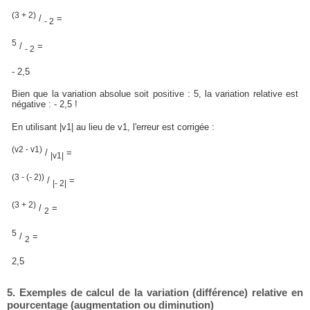
(3 + 2)
/
=
- 2
5
/
=
- 2
- 2,5
Bien que la variation absolue soit positive : 5, la variation relative est
négative : - 2,5 !
En utilisant |v1| au lieu de v1, l'erreur est corrigée :
(v2 - v1)
/
=
|v1|
(3 - (- 2))
/
=
|- 2|
(3 + 2)
/
=
2
5
/
=
2
2,5
5. Exemples de calcul de la variation (différence) relative en
pourcentage (augmentation ou diminution)