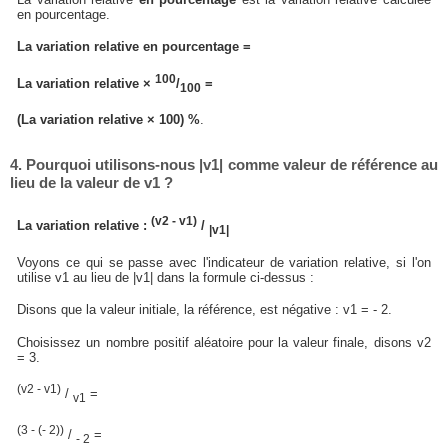
en pourcentage.
La variation relative en pourcentage =
100
La variation relative ×
/
=
100
(La variation relative × 100) %
.
4. Pourquoi utilisons-nous |v1| comme valeur de référence au
lieu de la valeur de v1 ?
(v2 - v1)
La variation relative :
/
|v1|
Voyons ce qui se passe avec l'indicateur de variation relative, si l'on
utilise v1 au lieu de |v1| dans la formule ci-dessus :
Disons que la valeur initiale, la référence, est négative : v1 = - 2.
Choisissez un nombre positif aléatoire pour la valeur finale, disons v2
= 3.
(v2 - v1)
/
=
v1
(3 - (- 2))
/
=
- 2