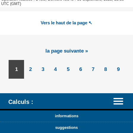
UTC (GMT)
Vers le haut de la page ↖
la page suivante »
1
2
3
4
5
6
7
8
9
Calculs :
informations
suggestions