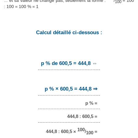
... et sa valeur ne change pas, seulement la forme :
/
= 100
100
: 100 = 100 % = 1
Calcul détaillé ci-dessous :
p % de 600,5 = 444,8 ⇔
p % × 600,5 = 444,8 ⇒
p % =
444,8 : 600,5 =
100
444,8 : 600,5 ×
/
=
100