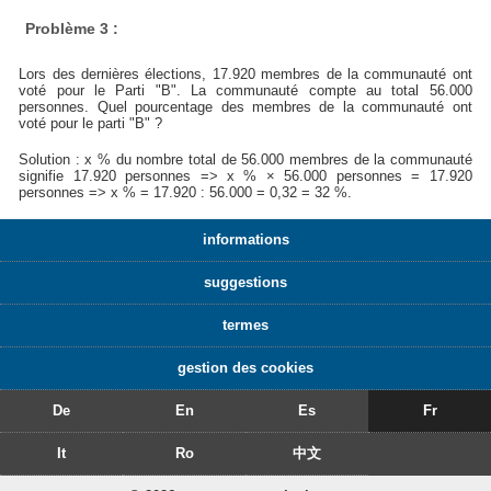
Problème 3 :
Lors des dernières élections, 17.920 membres de la communauté ont
voté pour le Parti "B". La communauté compte au total 56.000
personnes. Quel pourcentage des membres de la communauté ont
voté pour le parti "B" ?
Solution : x % du nombre total de 56.000 membres de la communauté
signifie 17.920 personnes => x % × 56.000 personnes = 17.920
personnes => x % = 17.920 : 56.000 = 0,32 = 32 %.
informations
suggestions
termes
gestion des cookies
De
En
Es
Fr
It
Ro
中文