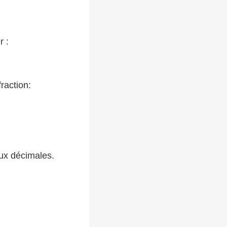
r :
raction:
eux décimales.