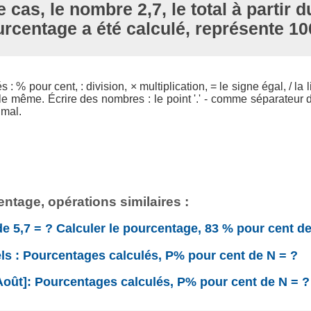
 cas, le nombre 2,7, le total à partir d
rcentage a été calculé, représente 1
 : % pour cent, : division, × multiplication, = le signe égal, / la l
e même. Écrire des nombres : le point '.' - comme séparateur de 
imal.
ntage, opérations similaires :
e 5,7 = ? Calculer le pourcentage, 83 % pour cent de 
ls : Pourcentages calculés, P% pour cent de N = ?
Août]: Pourcentages calculés, P% pour cent de N = ?