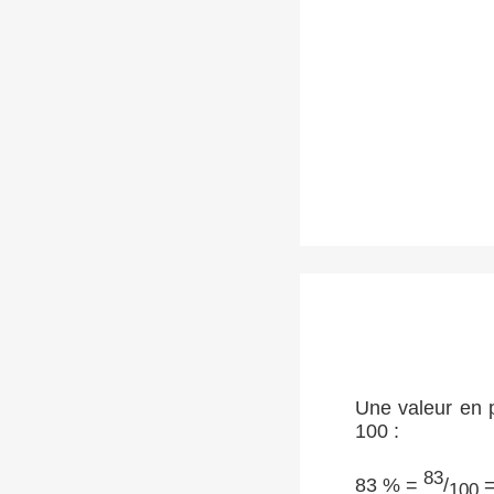
Une valeur en p
100 :
83
83 % =
/
=
100