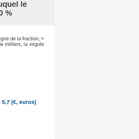
uquel le
00 %
igne de la fraction, ≈
milliers, la virgule
5,7 (€, euros)