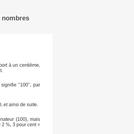
en nombres
port à un centième,
t.
signifie "100", par
, et ainsi de suite.
inateur (100), mais
 2 %, 3 pour cent =