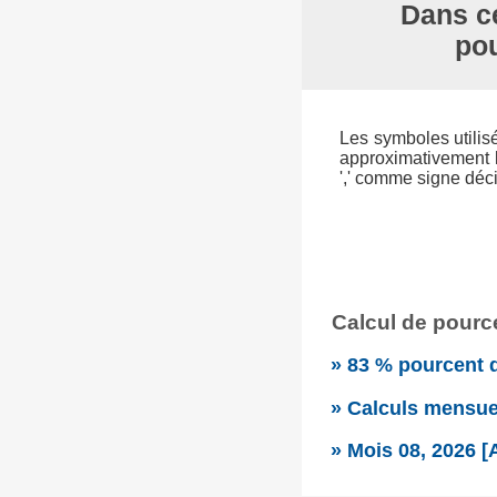
Dans ce
pou
Les symboles utilisés
approximativement l
',' comme signe déc
Calcul de pource
» 83 % pourcent d
» Calculs mensue
» Mois 08, 2026 [