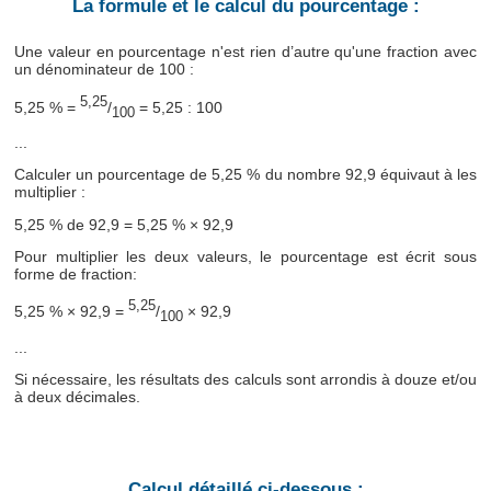
La formule et le calcul du pourcentage :
Une valeur en pourcentage n'est rien d’autre qu'une fraction avec
un dénominateur de 100 :
5,25
5,25 % =
/
= 5,25 : 100
100
...
Calculer un pourcentage de 5,25 % du nombre 92,9 équivaut à les
multiplier :
5,25 % de 92,9 = 5,25 % × 92,9
Pour multiplier les deux valeurs, le pourcentage est écrit sous
forme de fraction:
5,25
5,25 % × 92,9 =
/
× 92,9
100
...
Si nécessaire, les résultats des calculs sont arrondis à douze et/ou
à deux décimales.
Calcul détaillé ci-dessous :