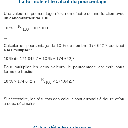
La formule et le calcul du pourcentage :
Une valeur en pourcentage n'est rien d’autre qu'une fraction avec
un dénominateur de 100 :
10
10 % =
/
= 10 : 100
100
...
Calculer un pourcentage de 10 % du nombre 174.642,7 équivaut
à les multiplier :
10 % de 174.642,7 = 10 % × 174.642,7
Pour multiplier les deux valeurs, le pourcentage est écrit sous
forme de fraction:
10
10 % × 174.642,7 =
/
× 174.642,7
100
...
Si nécessaire, les résultats des calculs sont arrondis à douze et/ou
à deux décimales.
Calcul détaillé ci-dessous :