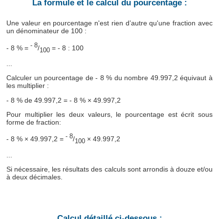
La formule et le calcul du pourcentage :
Une valeur en pourcentage n'est rien d’autre qu'une fraction avec
un dénominateur de 100 :
- 8
- 8 % =
/
= - 8 : 100
100
...
Calculer un pourcentage de - 8 % du nombre 49.997,2 équivaut à
les multiplier :
- 8 % de 49.997,2 = - 8 % × 49.997,2
Pour multiplier les deux valeurs, le pourcentage est écrit sous
forme de fraction:
- 8
- 8 % × 49.997,2 =
/
× 49.997,2
100
...
Si nécessaire, les résultats des calculs sont arrondis à douze et/ou
à deux décimales.
Calcul détaillé ci-dessous :