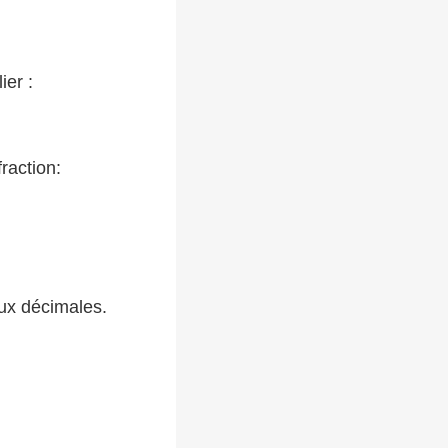
ier :
raction:
eux décimales.