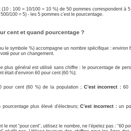
nt (10 : 100 = 10/100 = 10 %) de 50 pommes correspondent à
 500/100 = 5) - les 5 pommes c'est le pourcentage.
ur cent et quand pourcentage ?
(ou le symbole %) accompagne un nombre spécifique : environ 6
 voté pour un changement.
 plus général est utilisé sans chiffre : le pourcentage de per
 était d'environ 60 pour cent (60 %);
 pour cent (60 %) de la population ;
C'est incorrect :
60 p
 pourcentage plus élevé d'électeurs;
C'est incorrect :
un pou
 le mot "pour cent", utilisez le nombre, ne l'épelez pas : "60 pou