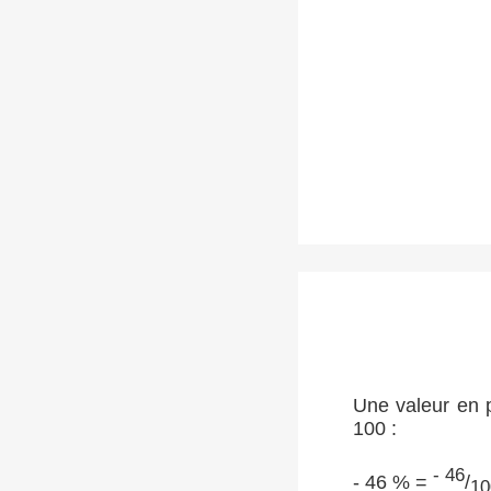
Une valeur en p
100 :
- 46
- 46 % =
/
10