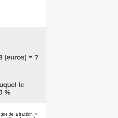
8 (euros) = ?
uquel le
00 %
igne de la fraction, ≈