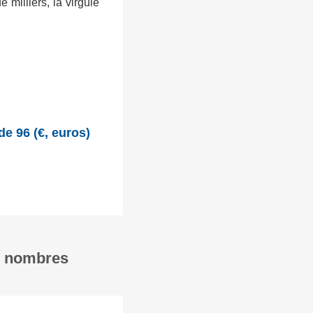
milliers, la virgule
de 96 (€, euros)
en nombres