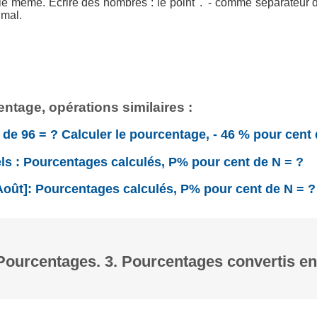
e même. Écrire des nombres : le point '.' - comme séparateur de 
imal.
ntage, opérations similaires :
 de 96 = ? Calculer le pourcentage, - 46 % pour cent 
ls : Pourcentages calculés, P% pour cent de N = ?
Août]: Pourcentages calculés, P% pour cent de N = ?
. Pourcentages. 3. Pourcentages convertis 