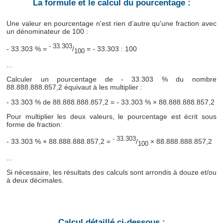
La formule et le calcul du pourcentage :
Une valeur en pourcentage n'est rien d’autre qu'une fraction avec
un dénominateur de 100 :
- 33.303
- 33.303 % =
/
= - 33.303 : 100
100
...
Calculer un pourcentage de - 33.303 % du nombre
88.888.888.857,2 équivaut à les multiplier :
- 33.303 % de 88.888.888.857,2 = - 33.303 % × 88.888.888.857,2
Pour multiplier les deux valeurs, le pourcentage est écrit sous
forme de fraction:
- 33.303
- 33.303 % × 88.888.888.857,2 =
/
× 88.888.888.857,2
100
...
Si nécessaire, les résultats des calculs sont arrondis à douze et/ou
à deux décimales.
Calcul détaillé ci-dessous :