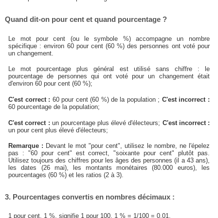
Quand dit-on pour cent et quand pourcentage ?
Le mot pour cent (ou le symbole %) accompagne un nombre
spécifique : environ 60 pour cent (60 %) des personnes ont voté pour
un changement.
Le mot pourcentage plus général est utilisé sans chiffre : le
pourcentage de personnes qui ont voté pour un changement était
d'environ 60 pour cent (60 %);
C'est correct :
60 pour cent (60 %) de la population ;
C'est incorrect :
60 pourcentage de la population;
C'est correct :
un pourcentage plus élevé d'électeurs;
C'est incorrect :
un pour cent plus élevé d'électeurs;
Remarque :
Devant le mot "pour cent", utilisez le nombre, ne l'épelez
pas : "60 pour cent" est correct, "soixante pour cent" plutôt pas.
Utilisez toujours des chiffres pour les âges des personnes (il a 43 ans),
les dates (26 mai), les montants monétaires (80.000 euros), les
pourcentages (60 %) et les ratios (2 à 3).
3. Pourcentages convertis en nombres décimaux :
1 pour cent, 1 %, signifie 1 pour 100, 1 % = 1/100 = 0,01.