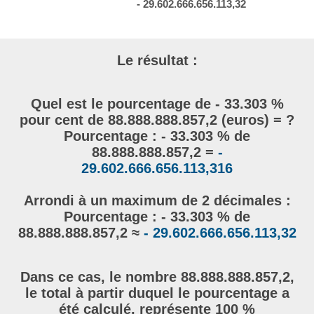
- 29.602.666.656.113,32
Le résultat :
Quel est le pourcentage de - 33.303 %
pour cent de 88.888.888.857,2 (euros) = ?
Pourcentage : - 33.303 % de
88.888.888.857,2 =
-
29.602.666.656.113,316
Arrondi à un maximum de 2 décimales :
Pourcentage : - 33.303 % de
88.888.888.857,2 ≈
- 29.602.666.656.113,32
Dans ce cas, le nombre 88.888.888.857,2,
le total à partir duquel le pourcentage a
été calculé, représente 100 %