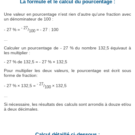
La formule et le calcul du pourcentage :
Une valeur en pourcentage n'est rien d’autre qu'une fraction avec
un dénominateur de 100 :
- 27
- 27 % =
/
= - 27 : 100
100
...
Calculer un pourcentage de - 27 % du nombre 132,5 équivaut à
les multiplier :
- 27 % de 132,5 = - 27 % × 132,5
Pour multiplier les deux valeurs, le pourcentage est écrit sous
forme de fraction:
- 27
- 27 % × 132,5 =
/
× 132,5
100
...
Si nécessaire, les résultats des calculs sont arrondis à douze et/ou
à deux décimales.
Calcul détaillé ci-dessous :